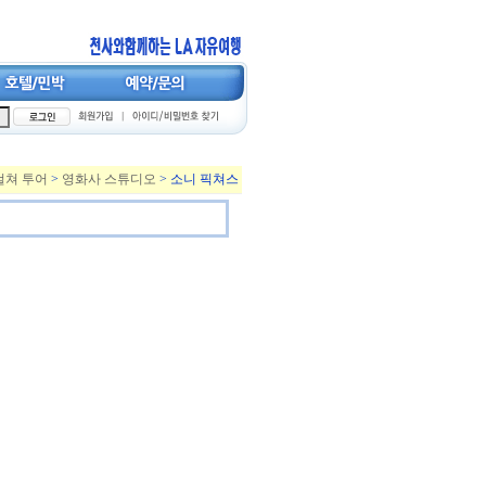
컬쳐 투어
>
영화사 스튜디오
> 소니 픽쳐스