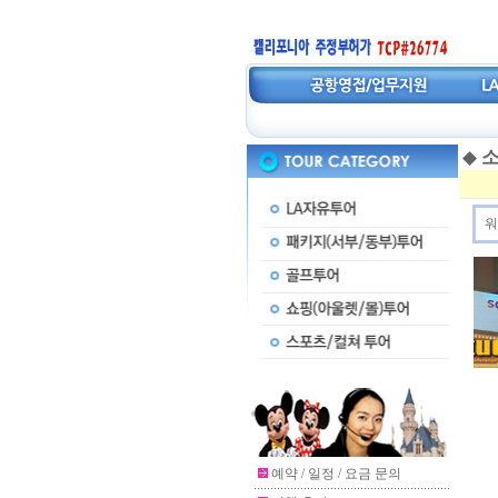
◆
소
워
예약 / 일정 / 요금 문의