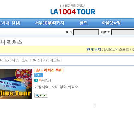
니 픽쳐스
현재위치 :
HOME
>
스포츠 / 
너 브라더스
|
소니 픽쳐스
|
파라마운트
|
[소니 픽쳐스 투어]
0
(대인)
여행지역 : 소니 영화 제작소
1