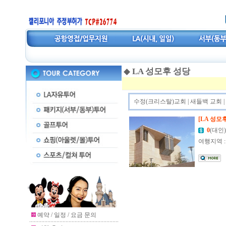
◆
LA 성모후 성당
수정(크리스탈)교회
|
새들백 교회
|
[LA 성모
0
(대인)
여행지역 :
예약 / 일정 / 요금 문의