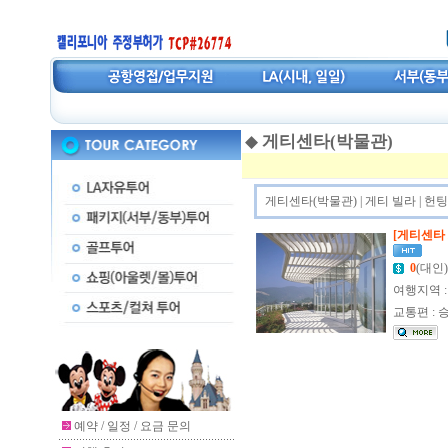
◆
게티센타(박물관)
게티센타(박물관)
|
게티 빌라
|
헌팅
[게티센타 /
0
(대인)
여행지역 
교통편 : 
예약 / 일정 / 요금 문의