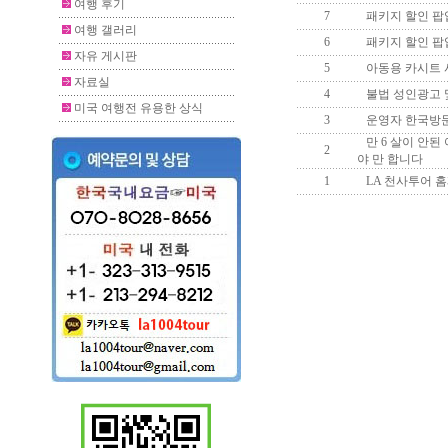
여행 후기
7
패키지 할인 팝
여행 갤러리
6
패키지 할인 팝
자유 게시판
5
아동용 카시트 사
자료실
4
불법 성인광고 및
미국 여행전 유용한 상식
3
운영자 한국방
만 6 살이 안된 
2
야 만 합니다
1
LA 천사투어 