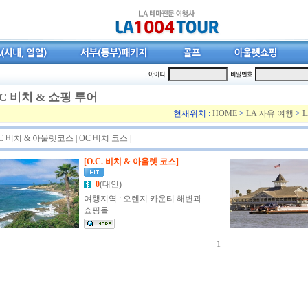
C 비치 & 쇼핑 투어
현재위치 :
HOME
>
LA 자유 여행
>
C 비치 & 아울렛코스
|
OC 비치 코스
|
[O.C. 비치 & 아울렛 코스]
0
(대인)
여행지역 : 오렌지 카운티 해변과
쇼핑몰
1