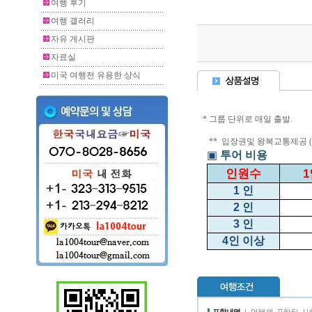
여행 후기
여행 갤러리
자유 게시판
자료실
미국 여행전 유용한 상식
* 그룹 단위로 매일 출발.
** 입장권및 왕복교통제공 
▣
투어 비용
인원수
1
1
인
2
인
3
인
4
인 이상