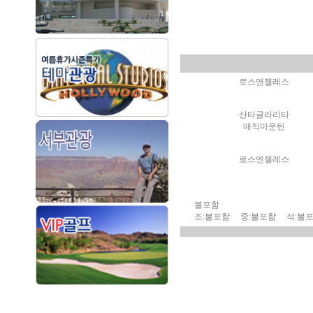
로스앤젤레스
산타글라리타
매직마운틴
로스엔젤레스
불포함
조:불포함 중:불포함 석:불