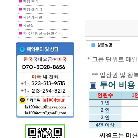
여행 후기
여행 갤러리
자유 게시판
자료실
미국 여행전 유용한 상식
* 그룹 단위로 매일
** 입장권 및 왕
▣
투어 비용
인원수
1
1
인
2
인
3
인
4
인 이상
씨월드는 미션 베