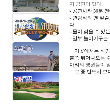
지 공연이 있다
.
- 공연시작
30
분 전
- 관람석의 맨 앞
다
.
- 물이 젖을 수 
- 일부 놀이기구는
이곳에서는 식인 
불쑥 튀어나오는 수
마리
의 펭귄들이 
그 중 반드시 보