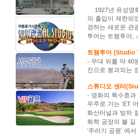
1927년 유성영
의 출입이 제한되었
경하는 새로운 관
투어는 트램투어, 
트램투어 (Studio T
- 무대 뒤를 약 4
진으로 붕괴되는 장
스튜디오 센터(Studi
- 영화의 특수효과 
우주로 가는 'ET 
화산터널과 빙하 절
화학 공장의 불 길
'주라기 공원' 에