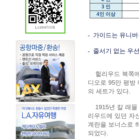
3
인
4
인 이상
- 가이드는 유니
- 줄서기 없는 우
헐리우드 북쪽에 위
디오로 95만 평방
의 세트가 있다.
1915년 칼 래믈 
리우드에 있던 자
계란을 보너스로 하
되었다.