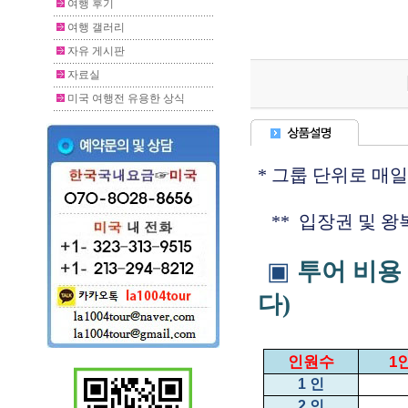
여행 후기
여행 갤러리
자유 게시판
자료실
미국 여행전 유용한 상식
* 그룹 단위로 매일
** 입장권 및 왕
▣
투어 비용
다)
인원수
1
1
인
2
인