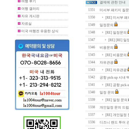
여행 후기
결제에 관한 안내
여행 갤러리
1351
미서부 패키지 질
자유 게시판
1350
[RE] 미서부 
자료실
1349
일정문의
미국 여행전 유용한 상식
1348
[RE] 일정문의
1347
[RE] [RE]
1346
비용문의
1345
[RE] 비용문의
1344
자유관광
1343
[RE] 자유관광
1342
공항 pick-up 시
1341
[RE] 공항 pic
1340
일정 문의
1339
[RE] 일정 문의
1338
개인일정 문의 드립
1337
[RE] 개인일정
1336
디즈니 랜드 투어 