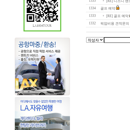
1335
[RE] 디즈니 랜
1334
골프 예약
1333
[RE] 골프 예약
1332
픽업비용 견적문의