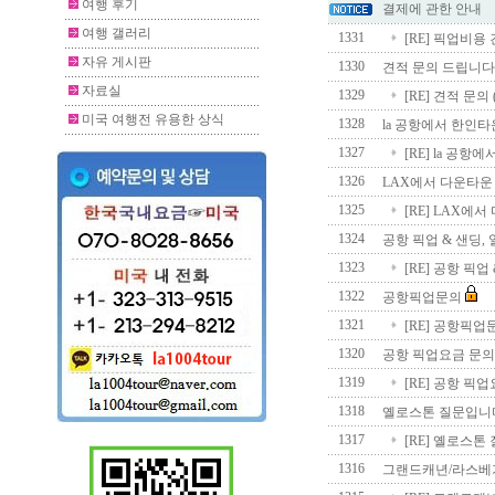
여행 후기
결제에 관한 안내
여행 갤러리
1331
[RE] 픽업비용
자유 게시판
1330
견적 문의 드립니
자료실
1329
[RE] 견적 문
미국 여행전 유용한 상식
1328
la 공항에서 한인
1327
[RE] la 공
1326
LAX에서 다운타운
1325
[RE] LAX에
1324
공항 픽업 & 샌딩, 
1323
[RE] 공항 픽업
1322
공항픽업문의
1321
[RE] 공항픽
1320
공항 픽업요금 문의
1319
[RE] 공항 픽
1318
옐로스톤 질문입니
1317
[RE] 옐로스
1316
그랜드캐년/라스베가