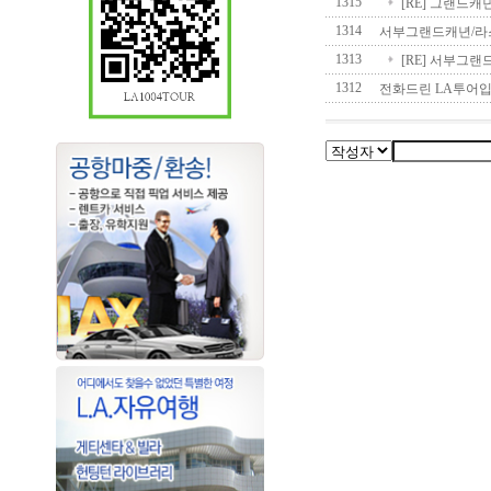
1315
[RE] 그랜드캐
1314
서부그랜드캐년/라
1313
[RE] 서부그랜
1312
전화드린 LA투어